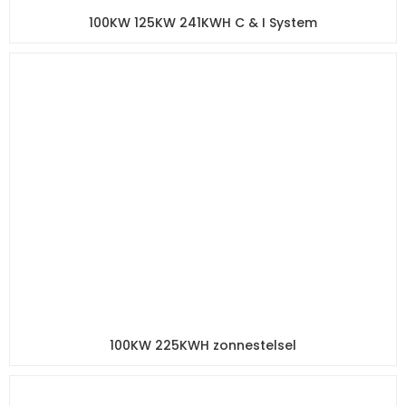
100KW 125KW 241KWH C & I System
100KW 225KWH zonnestelsel