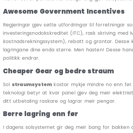
Awesome Government Incentives
Regjeringar gjev søtte utfordringar til forretningar 
investeringsnodokskreditet (ITC), rask skriving med
kostnadsrekningssystem), rebatt og grantar. Desse k
lagringane dine enda større. Men hasten! Desse handli
politikk endrar.
Cheaper Gear og bedre straum
Sol
straumsystem
kostar mykje mindre no enn før.
teknologi betyr at kvar panel gjev deg meir elektrisi
ditt utbetaling raskare og lagrar meir pengar.
Berre lagring enn før
I dagens solsystemet gir deg meir bang for bakken d