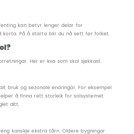
Venting kan betyr lenger delar for
 korta. På å starta blir du nå sett før folket.
ol?
forretningar. Her er kva som skal sjekkast.
otalt bruk og sezonale endringar. For eksempel
elper å finna rett storleik for solsystemet
iet ditt.
treng kanskje ekstra tårn. Oldere bygningar