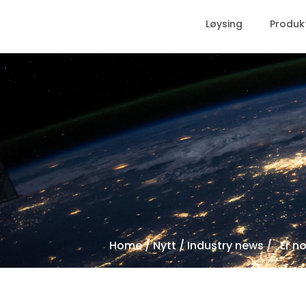
Løysing
Produk
Home
/
Nytt
/
Industry news
/ Er no