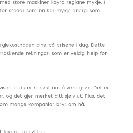
k med store maskiner køyra reglane mykje. I
t for steder som brukar mykje energi som
ergiekostnaden dine på prisene i dag. Dette
rraskende rekningar, som er veldig hjelp for
viser at du er seriøst om å vera grøn. Det er
, og det gjer merket ditt sjølv ut. Plus, det
, som mange kompaniar bryr om nå.
t levere og nyttige.