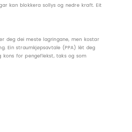
ar kan blokkera sollys og nedre kraft. Eit
gjer deg dei meste lagringane, men kostar
ng. Ein straumkjøpsavtale (PPA) lèt deg
g kons for pengeflekst, taks og som