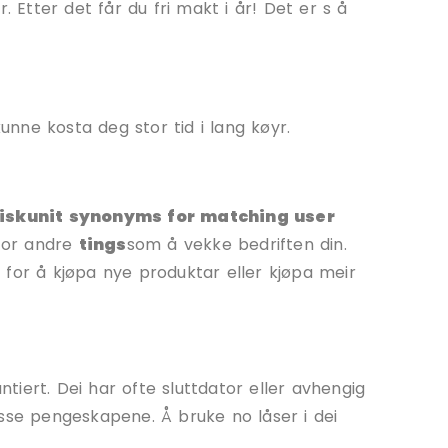
. Etter det får du fri makt i år! Det er s å
nne kosta deg stor tid i lang køyr.
isk
unit synonyms for matching user
 for andre
ting
s
som å vekke bedriften din.
 for å kjøpa nye produktar eller kjøpa meir
ntiert. Dei har ofte sluttdator eller avhengig
esse pengeskapene. Å bruke no låser i dei