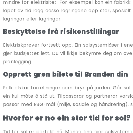
mindre for elektrisitet. For eksempel kan ein fabrik
løpet av tid legg desse lagringane opp stor, spesiel
lagringar eller lagringar.
Beskyttelse frå risikonstillingar
Elektriskprøver fortsett opp. Ein solsystemlåser i en
gjer budsjettet lett. Du vil ikkje bekymre deg om ove
planlegging.
Opprett grøn bilete til Branden din
Folk elskar forretningar som bryr på jorden. Går sol 
ein kul måte å stå ut. Tilpassarar og partnerar varslar
passar med ESG-mål (miljø, sosiale og håndtering)
Hvorfor er no ein stor tid for sol?
Tid for sol er perfekt nå. Mange ting gjer solsysteme