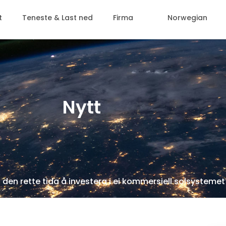
t
Teneste & Last ned
Firma
Norwegian
Nytt
 den rette tida å investera i ei kommersiell solsystemet