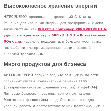
Высококласное хранение энергии
HITEK ENERGY предлагает потрясающий C & amp;
Решения для хранения энергии для предприятий. Имеют
такие системы, как
150 кВт
+
Контейнер 286KWH 20FT
Не
удалось открыть почту
и
500 кВт
1 МВтч
Контейнерная
S
Олюции
, идеально подходит для больших мест, таких
как фабрики или промышленные парки с высокой
энергией
требования
.
Много продуктов для бизнеса
ХИТЕК ЭНЕРГИЯ
получил все, что вам нужно: на сети
солнечных систем, контейнерные решения BESS
(батарейные системы хранения энергии),
ЛифеПО4/
Литиевые батареи, инверторы, солнечные панели,
Монтажные кронштейны
и т.д. Они построены для
упорной работы и соответствуют вашей настройке, нужны