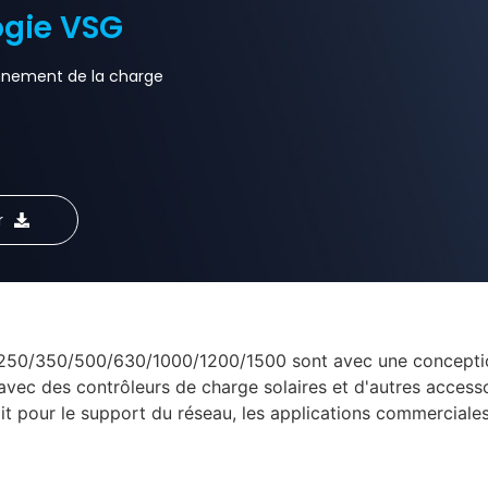
ogie VSG
onnement de la charge
r
250/350/500/630/1000/1200/1500 sont avec une conception 
ou avec des contrôleurs de charge solaires et d'autres access
t pour le support du réseau, les applications commerciales 