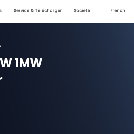
s
Service & Télécharger
Société
French
e
0KW 1MW
r