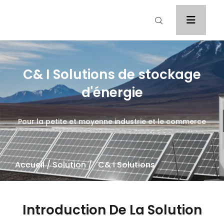
C& I Solutions de stockage
d'énergie
Pour la petite et moyenne industrie et le commerce
Accueil
/
Solution
/ C& I Solutions
Introduction De La Solution